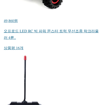
49,860원
오프로드 LED RC 빅 파워 몬스터 트럭 무선조종 락크라울
러 4륜..
상품평 16개