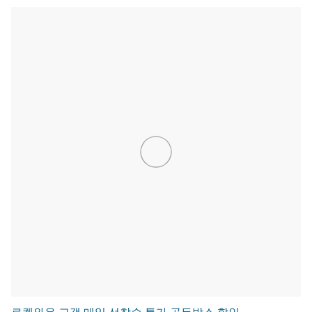
로켓와우 고객 매일 선착순 특가 골든박스 할인