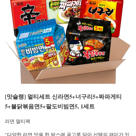
[맛슐랭] 멀티세트 신라면5+너구리5+짜파게티
5+불닭볶음면5+팔도비빔면5, 1세트
라면 멀티팩
“다양한 라면 맛을 한 박스에 골고루 담아 선택의 재미가 있