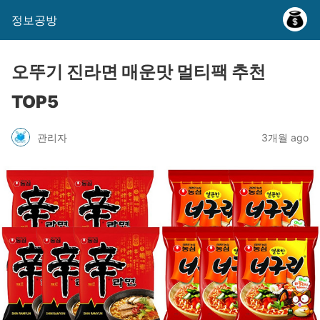
정보공방
오뚜기 진라면 매운맛 멀티팩 추천
TOP5
관리자
3개월 ago