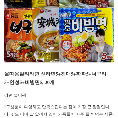
올따옴멀티라면 신라면5+진매5+짜파5+너구리
5+안성5+비빔면5, 30개
라면 멀티팩
“구성품이 다양하고 만족스럽다는 점이 가장 큰 장점입니
다. 맛도 이미 잘 알려져 있어 가족들이 자주 즐겨 먹는 제품