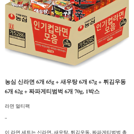
농심 신라면 6개 65g + 새우탕 6개 67g + 튀김우동
6개 62g + 짜파게티범벅 6개 70g, 1박스
라면 멀티팩
“
이 라면 세트는 신라면, 새우탕, 튀김우동, 짜파게티범벅 총