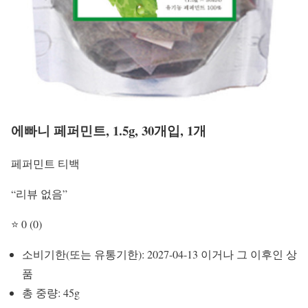
에빠니 페퍼민트, 1.5g, 30개입, 1개
페퍼민트 티백
“리뷰 없음”
⭐ 0 (0)
소비기한(또는 유통기한): 2027-04-13 이거나 그 이후인 상
품
총 중량: 45g